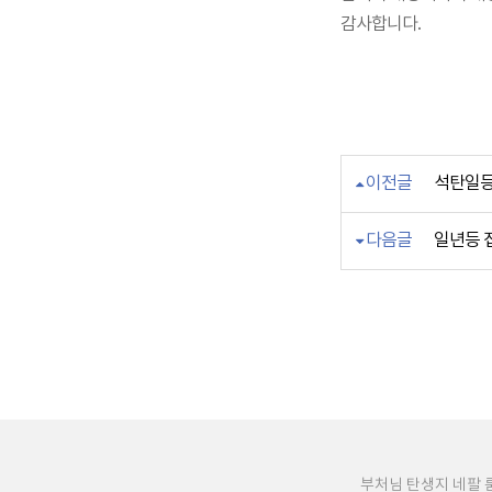
감사합니다.
이전글
석탄일등 
다음글
일년등 접
부처님 탄생지 네팔