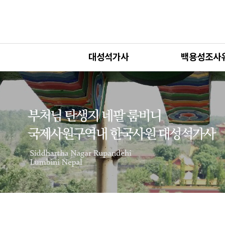
대성석가사
백용성조사