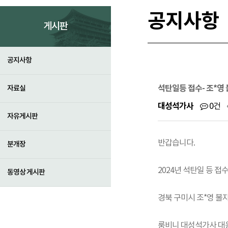
공지사항
게시판
공지사항
석탄일등 접수- 조*영
자료실
대성석가사
0건
자유게시판
반갑습니다.
분개장
2024년 석탄일 등 접
동영상 게시판
경북 구미시 조*영 불
룸비니 대성석가사 대웅