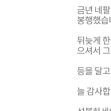
금년 네팔
봉행했습
뒤늦게 한
으셔서 그
등을 달고
늘 감사합