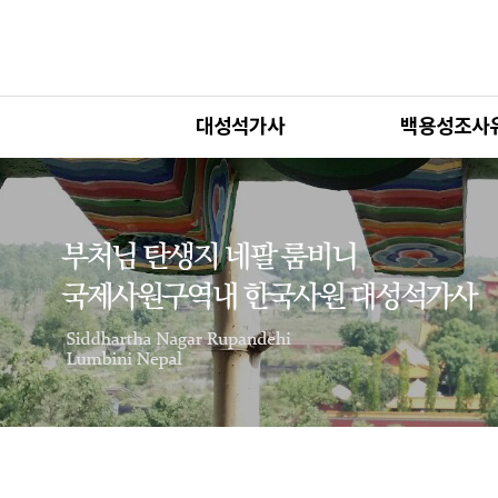
대성석가사
백용성조사