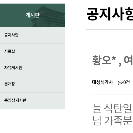
공지사
게시판
공지사항
자료실
황오* , 
자유게시판
대성석가사
0건
분개장
동영상 게시판
늘 석탄일 
님 가족분