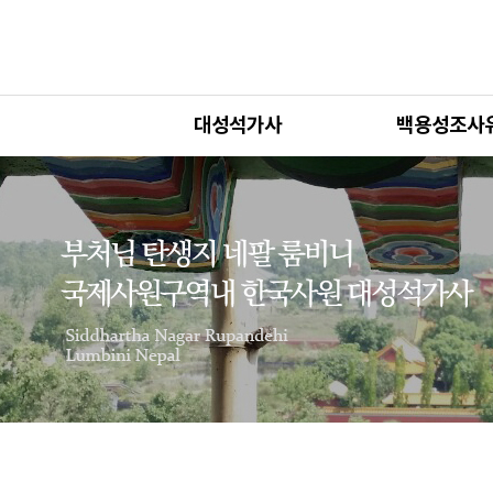
대성석가사
백용성조사