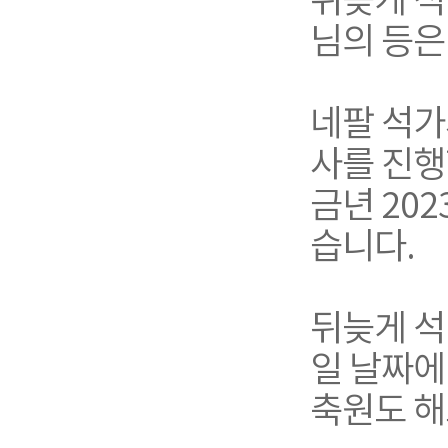
뒤늦게 석
님의 등은
네팔 석가
사를 진행
금년 20
습니다.
뒤늦게 석
일 날짜에
축원도 해