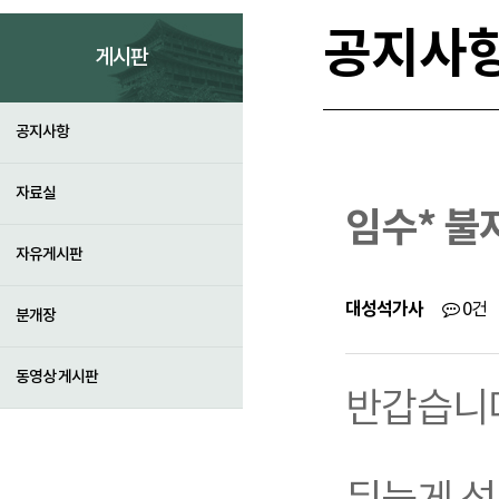
공지사
게시판
공지사항
자료실
임수* 불
자유게시판
대성석가사
0건
분개장
동영상 게시판
반갑습니