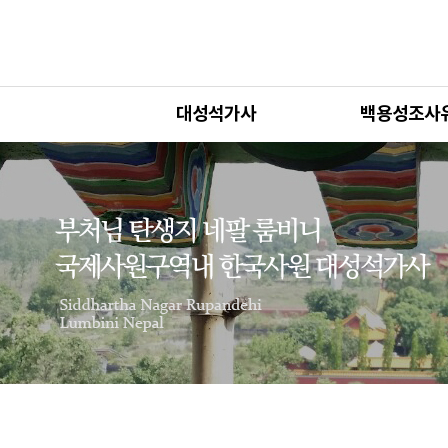
대성석가사
백용성조사