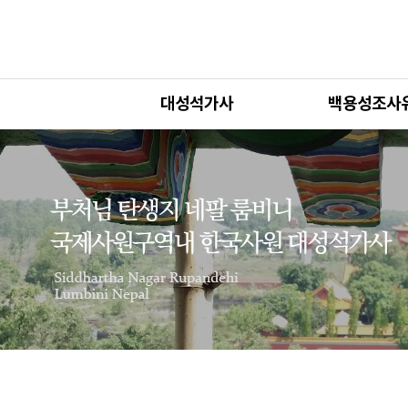
대성석가사
백용성조사