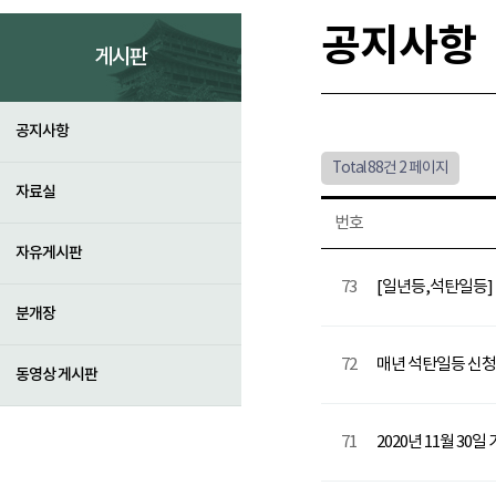
공지사항
게시판
공지사항
Total 88건
2 페이지
자료실
번호
자유게시판
73
[일년등,석탄일등]
분개장
72
매년 석탄일등 신
동영상 게시판
71
2020년 11월 3