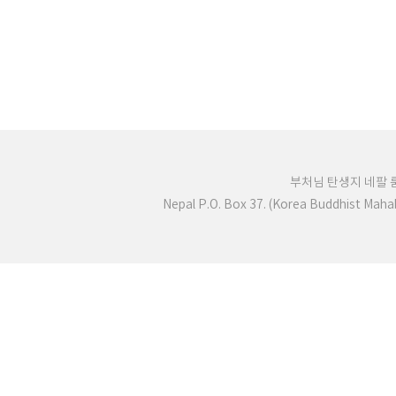
처음
맨끝
부처님 탄생지 네팔
Nepal P.O. Box 37. (Korea Buddhist Mah