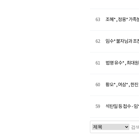
63
조혜* , 정웅* 가족
62
임수* 불자님과 조찬
61
법명 유수* , 최대
60
황오* , 여삼* , 한진
59
석탄일 등 접수 - 