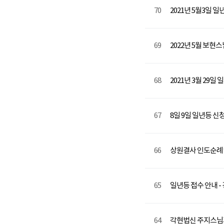
70
2021년 5월3일 
69
2022년 5월 보현
68
2021년 3월 29
67
8일 9일 일년등 
66
상원결사 인도순례단
65
일년등 접수 안내 -
64
각현법신 주지스님