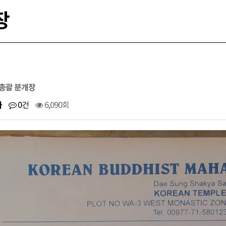
장
 총괄 분개장
사
0건
6,090회