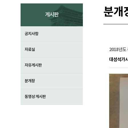
분개
게시판
공지사항
2018년도
자료실
대성석가
자유게시판
분개장
동영상 게시판