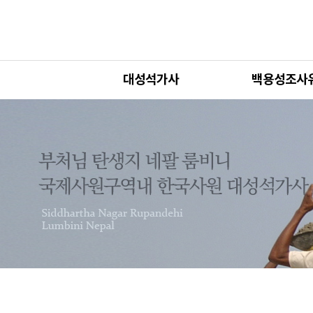
대성석가사
백용성조사