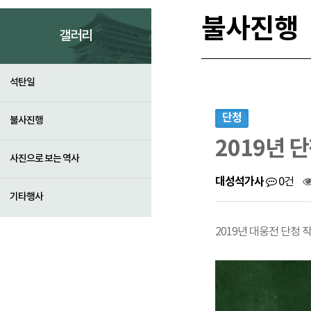
불사진행
갤러리
석탄일
단청
불사진행
2019년 
사진으로 보는 역사
대성석가사
0건
기타행사
2019년 대웅전 단청 