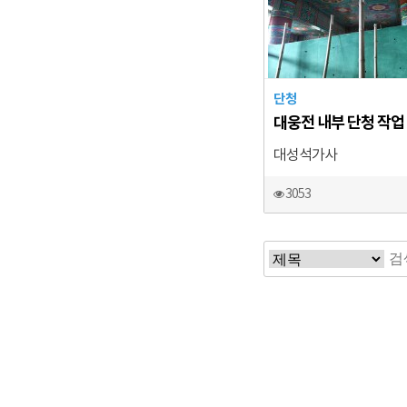
단청
대웅전 내부 단청 작업
대성석가사
3053
맨끝