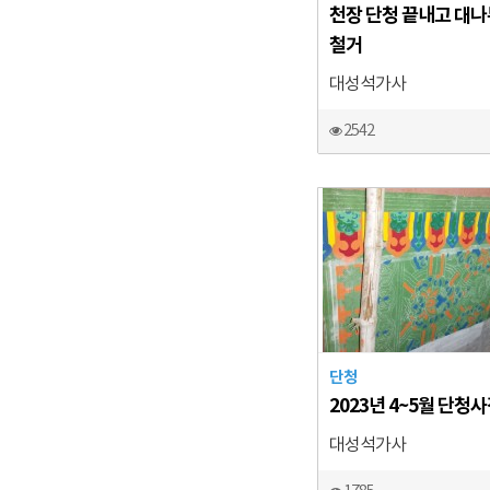
천장 단청 끝내고 대나
철거
대성석가사
2542
단청
2023년 4~5월 단청
대성석가사