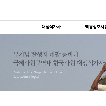
대성석가사
백용성조사