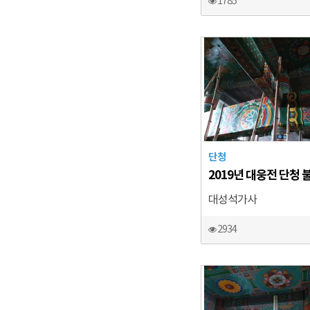
1785
단청
2019년 대웅전 단청 
대성석가사
2934