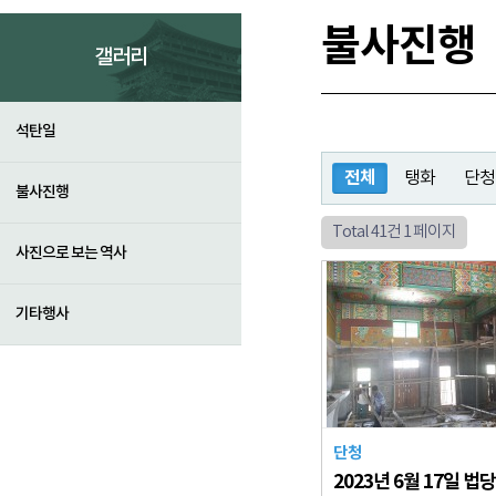
불사진행
갤러리
석탄일
전체
탱화
단청
불사진행
Total 41건
1 페이지
사진으로 보는 역사
기타행사
단청
2023년 6월 17일 법