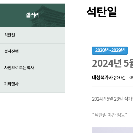
석탄일
갤러리
석탄일
2020년~2029년
불사진행
2024년 
사진으로 보는 역사
대성석가사
0건
기타행사
2024년 5월 23일 
"석탄일 야간 점등"