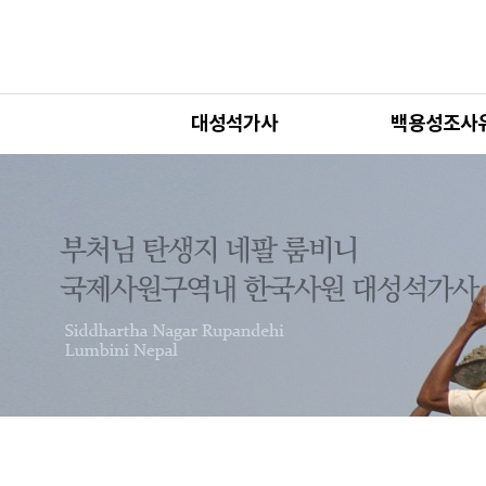
대성석가사
백용성조사